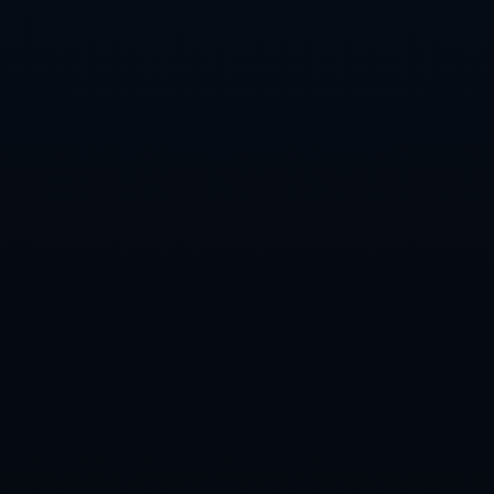
篇：如何用数据精准预测2026世界杯竞猜