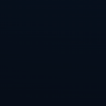
传统
小组
心前
下半
酵 