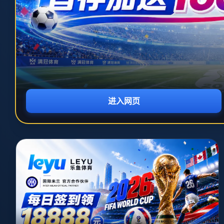
新闻中心
NEWS
公司新闻