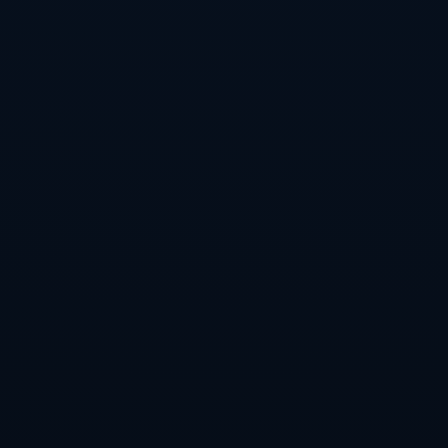
豪门的惊险晋级
当然 2026世界杯预选赛精彩瞬间中 也不乏传统强队跌
赛中因伤病和磨合问题表现低迷 一度面临出线告急的局面 在最后两轮必须
腰组织 转向更直接的边路推进与中路高点争抢 在关键战中 他们先是被对
场又通过高位压迫持续制造对手失误 最终在第85分钟由老将完成反超 这场
也佐证了预选赛早已不是强队轻松通关的温柔乡