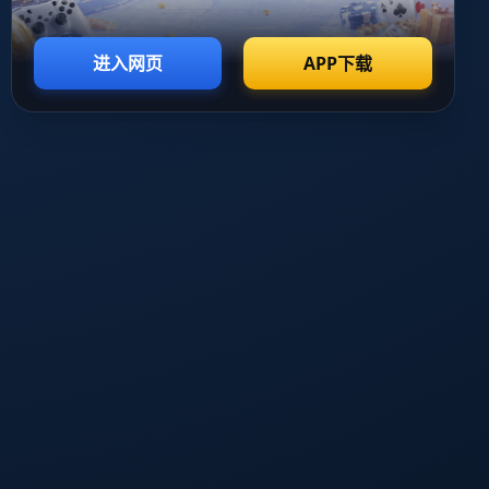
返回列表
满戏剧张力的连续剧 从洲际强强对话到弱旅上演黑马逆袭
并非只是比分的此消彼长 而是一场关于战术革新 心理博
扑救 以及那些冷门迭出的夜晚 共同构成了2026世界杯
力正在遭遇挑战 亚洲 欧洲 南美等多条战线都出现了格
的标签逐渐失效 例如在亚洲赛场 某支长期被视作陪跑的
的一脚直塞制造杀机 最终在补时阶段完成绝杀 那一刻 主
再是强队例行公事的小组通关 而是所有球队争夺话语权