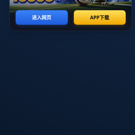
行业资讯
20
当球
一幕
弈和
预选
预选
外抢
球队
场观
的战