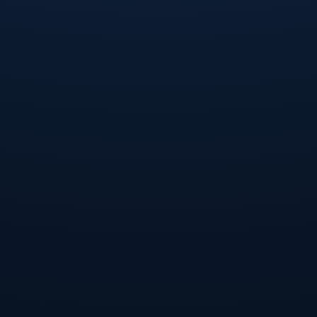
进球背后的心理战
谈到2026世界杯预选赛精彩瞬间 绝杀永远是绕不开的
粒进球能否到来的是此前无数次跑位与试探 某场欧洲区的关键战中 主队在
 看台上的焦虑情绪几乎可以触摸 然而在第88分钟 主帅突然换上速度型边锋
给对手反击空间 却换来了边路的纵深冲击 在第93分钟 这名替补边锋凭借