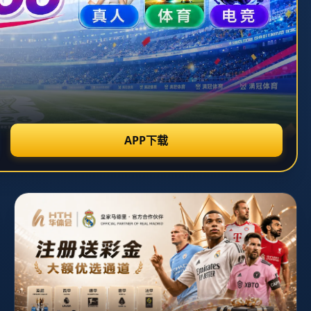
新闻中心
2026世界杯预选赛精彩