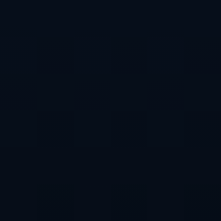
不少玩家在注册世界杯外围网站时，往往直接点击同意条款而不看
内容，但在遇到纠纷时，这些条款往往成为平台拒绝赔付或限制提
款的依据。选择平台时，要特别留意奖金规则、流水要求以及风控
机制说明。一般正规网站会明确说明首存优惠、返水活动的参与条
件，例如投注流水达到多少倍才可提款，且活动条款在页面中写得
清清楚楚。而一些不规范平台则会在细节里做文章，给出看似诱人
的彩金比例，却附带极高的流水或模糊的限制条件，导致玩家很难
满足提款要求。可以优先选择那些条款简明、可理解且无明显模糊