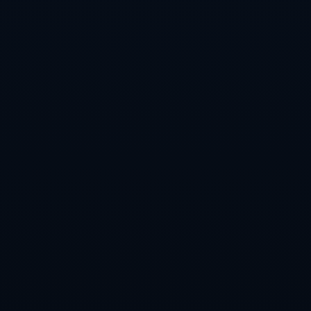
词汇的平台，尤其注意涉及“平台保留最终解释权”的部分，如果该表
述出现频率过高或与重要规则强绑定，就要提高警惕。
案例分析从真实情形看选择标准的重要性
以一个常见情形为例 某玩家在社交平台上看到“内部渠道推荐”的世
界杯外围网站，宣传语是“赔率比大平台高出百分之二十 首存加赠五
成 当天提款秒到账”。这名玩家只简单注册后直接充值较大金额投入
世界杯小组赛投注 初期确实体验到“高回报” 但当盈利达到一定数额
后 平台以“异常投注”“涉嫌套利”为由暂停账号 并要求提供大量复杂
的身份认证材料 多次提交后依然迟迟不给出结果 最终不仅盈利无法
取出 连本金也被长期冻结。对比之下 另一名玩家选择了在业内口碑
较好的世界杯外围网站 事先核对了牌照编号 试探性充值少量资金进
行投注 在连续几次提款操作中 均能在标注时间内到账 虽然赔率略低
于前者 宣传也不夸张 但整个过程透明稳定 没有额外的风控骚扰和提
款障碍。这个对比足以说明 真正值得信赖的平台不一定“最激进” 却
能在关键环节上提供稳定与安全感 而这恰恰是玩家最需要的。