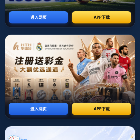
每逢世界杯，外围投注市场都会异常火爆，但真正值得信赖的世界
杯外围网站却并不多见。很多新手只看到“高赔率”“豪华彩金”等宣
传，却忽略了平台的资质与风险控制，最终出现账号被冻结、提款
受限甚至本金无法追回的情况。想要在观赛之余享受合理合规的投
注乐趣，而不是掉进陷阱，就必须学会从安全性、资金保障、玩法