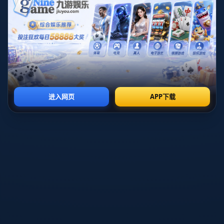
公平等多个维度去甄别平台。本指南将围绕“如何选择可靠的世界杯
外围网站”展开，用相对实用的思路帮你建立一套筛选标准，而不是
只给出几个空洞的“推荐名单”。
安全与资质稳健平台的第一门槛
判断一个世界杯外围网站是否值得信赖，优先要看的是合法牌照与
安全技术。真正负责任的平台，通常会持有海外权威博彩牌照，如
马耳他博彩管理局牌照、英国博彩委员会牌照等，并在官网底部清
晰展示牌照号码与监管信息。如果相关信息模糊不清，或无法在官
方监管网站查询到记录，那就要提高警惕。除此之外，网站是否部
署了https加密，是否有完整的隐私政策说明，也直接关系到你的登
录信息及资金安全。很多不规范的平台在注册页面、充值页面没有
任何加密标识，一旦遇到信息泄露，玩家往往是最后一个知道风险
的人。
资金进出透明是判断靠谱世界杯外围网站的关键指标
对普通玩家而言，最直观的体验就是充值和提款流程是否顺畅。因
此在甄别平台时，可以重点观察几个细节。正规网站通常会提供多
种主流支付方式，包括银行卡转账、第三方支付等，并清楚标注到
账时间和手续费规则，而不会只提供来路不明的“私人收款账户”。提
款审核时间应在合理范围内，一般几分钟到数小时不等，节假日可
能略有延迟，但不会无故拖上好几天。遇到平台频繁以系统维护、
风控异常为由拒绝提款，甚至要求玩家先追加充值才能提款，那基
本可以判定为风险信号。资金记录是否可追溯也很重要，正规世界