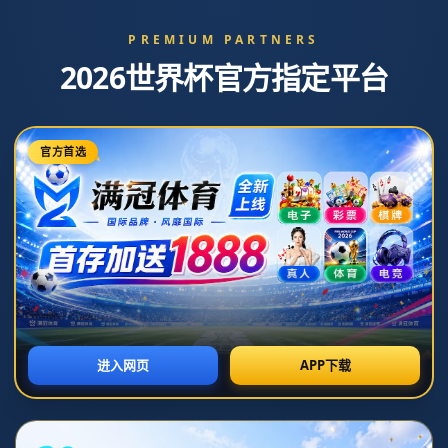
新闻中心
分类>>
世界杯滚球比赛中的比分分析技巧
2026-07-07T20:28:05+08:00
返回列表
世界杯滚球比赛中的比分分析技巧深度解析
在世界杯这样节奏紧凑、对抗激烈的赛事中，滚球投注比传统赛前