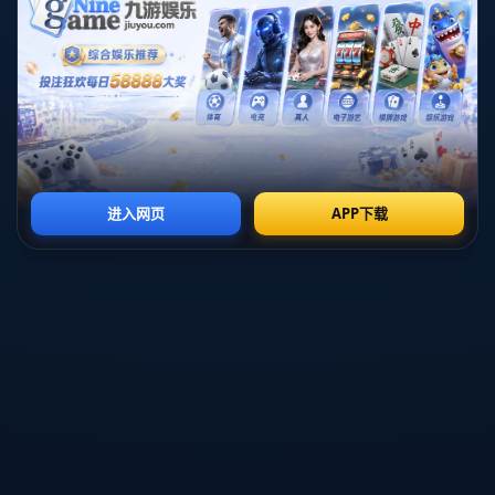
三 利用实时数据给比分“校准”
世界杯赛事的数据统计相对全面，滚球玩家可以借助这些实时数据
对比分进行“校准”。控球率能体现整体主动权，但并非决定性指标；
某些以快速反击为主的球队在控球率落后的情况下依然可以制造更
多机会。更值得关注的是射门质量——射门次数、射正次数、禁区
内射门以及预期进球值xG。假设比分是1比1，你看到A队射门15次
射正7次，而B队只有5次射门射正2次，xG也明显落后，这说明A队
创造机会能力更强；如果此时盘口给出A队平手或轻微让球，那么从
比分背后的“隐形比分”来看，A队打破平局的概率往往更高。反之，
如果表面比分是0比0，但两队加起来只有3次射门且大多来自远射，
那么此时的大球风险就会明显下降，哪怕盘口诱导你去追下半场进
球，也要警惕“数据贫瘠”的僵局。
四 比分变化对盘口节奏的影响
滚球盘最大的特点就是随比分和时间动态变化，而这一变化往往隐
藏着庄家对场面理解的“信号”。举例来说，当世界杯淘汰赛中强队对
弱队，上半场20分钟仍是0比0，如果你发现大小球盘口从2 5缓慢降
到2而让球盘没有明显收紧，说明庄家认为进球节奏低于赛前预期；
如果此时强队虽然有控球优势但进攻效率一般，那么追大球的风险
就会加大。相反，有时比分是0比0，突然大小球从2 5升到3，而你
同时看到强队连续获得角球、任意球，禁区内混战频繁，这说明市
场和庄家都在重新评估进球可能，这种盘口抬升本身就是一种“场面
确认”。在比分刚刚变化的瞬间，盘口会出现短暂的微调期，例如1