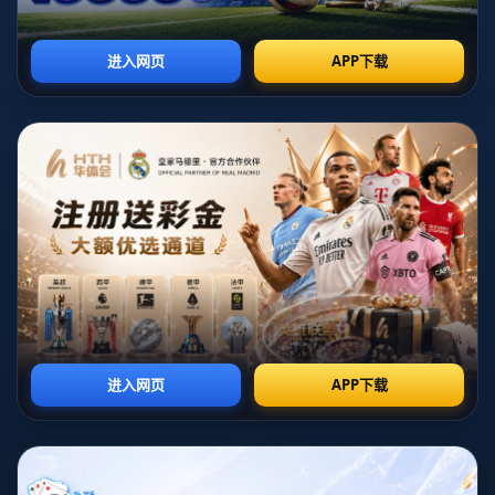
二 不同阶段的比分含义完全不同
同样是1比0，上半场第15分钟的1比0和下半场第80分钟的1比0，意
义截然不同。滚球分析必须将比分和时间轴绑定起来。一般而言，
上半场的比分更不稳定，更容易被修正；下半场特别是75分钟之
后，比分的稳定性增强，但爆冷反转也更剧烈。例如，世界杯小组
赛中，热门强队在第20分钟取得1比0领先，盘口往往会快速调整让
球数，但此时比赛剩余时间较长，落后的一方仍有充分时间调整战
术，不少场次会演变成2比0甚至2比1。看似安全的比分，实际上还
处在“节奏试探期”。而到了70分钟之后，如果依旧是1比0，你就要
重点观察领先方是继续压上还是开始回收防守。如果领先方阵型退
得过深、解围频繁，即便比分没有变化，场上的风险也在快速积
累，这时选择大小球或反向进球盘口可能比盲目追随领先方更理
性。