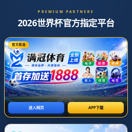
新闻中心
分类>>
2026世界杯赛事高清直播平台推荐
2026-07-07T20:28:05+08:00
返回列表
2026世界杯赛事高清直播平台推荐与选择指南
对许多球迷来说 看世界杯不仅是看比分 更是一次沉浸式的足球狂欢