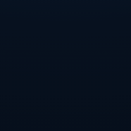
图 甚至AI预测模型 让你在观看2026世界杯时 不只是看热闹 而是看
门道 另外 解说团队往往会邀请退役球员 教练或战术分析师加入 解
说风格更偏深度解析 对想系统了解球队风格和教练思想的观众尤其
合适 同时 体育垂直平台一般在世界杯期间会开设互动专区 例如边看
边竞猜 实时投票 话题聊天室 甚至虚拟球迷看台 通过弹幕 语音或视
频连线营造临场感 不过 此类平台在剧集 综艺等非体育内容上较弱
如果你只关心世界杯赛事本身 这类平台会是一种高性价比高专业度
的选择 但如果家庭成员有不同内容偏好 可能还需要搭配其他平台使
用
移动端与社交平台在世界杯观看中的角色
随着短视频与社交媒体的普及 很多人获取世界杯信息已经不局限于
传统直播方式 手机端和社交平台在2026年世界杯期间会扮演越来越
重要的补充角色 一方面 一些平台会获得短视频与集锦分发权 在比赛
结束后短时间内推送官方授权的进球集锦 战术分析剪辑 适合通勤碎
片时间观看 另一方面 部分社交平台可能与拥有版权的平台合作 打通
账号体系 在聊天界面就能直接打开小窗观看 比如你一边和朋友讨论
战术 一边在窗口中看直播 或者通过小程序形式快速进入高清直播间
对习惯移动端生活节奏的年轻用户来说 这种轻量级观看方式非常方
便 当然 需要注意的是 并非所有社交平台上的直播内容都拥有正式版
权 某些来源不明的低清直播不仅画质差 稳定性极低 还涉及侵权风险
在选择手机端观看时 建议优先使用官方合作入口或认证账号 既能保
证画面质量 也能避免账号和支付安全问题