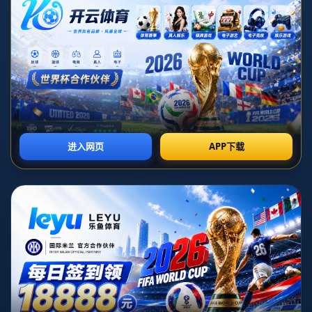
尤其是2026年世界杯扩军到48支球队 赛程更长 比赛更密集 如果没
有一个稳定清晰的高清直播平台 很可能在关键进球时出现卡顿或模
糊画面 影响整个观赛体验 围绕2026世界杯赛事高清直播平台推荐这
个主题 本篇文章将从清晰度 稳定性 版权 合法性 互动功能以及设备
兼容性等多个维度出发 帮你筛选真正适合自己的观看渠道 而不是简
单罗列平台名字
选择2026世界杯直播平台的核心标准
在锁定具体平台之前 更重要的是先厘清评判标准 只有知道什么是好
平台 才能在众多宣传中保持冷静 不被营销话术带着走 综合近几届世
界杯以及各大足球顶级赛事的观赛反馈 一个值得优先考虑的高清直