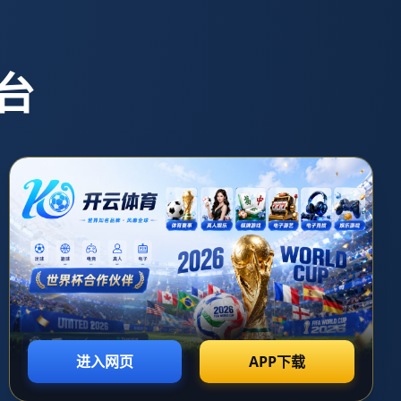
您所在的位置是：
首页
>
新闻中心
秘提现流程