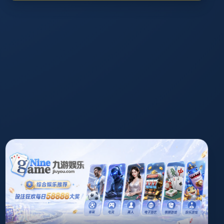
返回列表
全可靠”等字眼极具诱惑 但真正影响玩家体验的关键细节 往
松 提钱时却步步惊心 围绕“世界杯下注平台提款难吗”这
安全