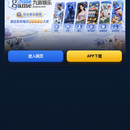
直接必要的 sensitive 信息 却没有明确说明用途 那么风险极高 同时
提现速度也是判断资金安全的重要参考 一般来说 合规平台的提款会
有清晰的时间说明 以及遇到异常时的处理流程 而一些不靠谱的世界
杯下注平台会以各种理由延迟提款 要求再次充值解锁 或强制流水倍
数 这些都是常见陷阱 一旦你发现平台总是以系统升级 风控审核等模
糊词语推迟提款 就要优先考虑及时止损