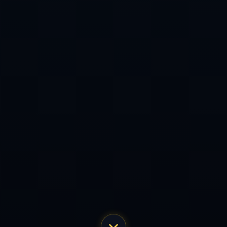
理性下注与资金管理同样不可或缺 即便你选择了相对可靠的世界杯
下注平台 如果资金管理完全失控 不懂得设置限额与止损 同样容易在
短时间内陷入困境 正规平台往往会提供投注记录 账户报表等工具 你
可以借此了解自己的资金流向 适当给自己设置每日或单场下注上限
一旦达到就停止操作 避免在情绪激动时做出冲动决定 另外可以把下
注资金与日常生活费用分开管理 不要透支信用卡或借贷资金参与世
界杯下注 真正的风险控制不仅仅是防平台坑 还包括防止自己被情绪
左右
综合来看 想在世界杯期间享受下注的乐趣 又不掉入陷阱 需要从多个
维度综合审视平台 合法牌照 安全加密 合理赔率 清晰规则 稳定系统
规范支付以及专业客服 都是构成 相对安全的世界杯下注环境 的关键
拼图 在任何一个环节嗅到不对劲的味道 都不要犹豫 及时抽身换平台
甚至直接远离在线竞猜 因为在这个信息复杂的时代 能守住本金与信
息安全 本身就是一场需要智慧的赛事
上一篇：世界杯竞猜专家预测，看比赛赢大奖
下一篇：世界杯直播入口最新趋势与动态
Copyright 2024
球速体育(QIUSU)官方网站-SPORTS
All Rights by
球速体育