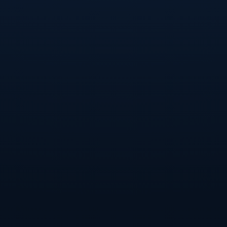
赔率与优惠看似诱人却往往隐藏深坑 很多玩家在比较平台时 习惯性
地看谁的赔率更高 赠送更多彩金 可是 赔率远超主流水平 往往不是
福利 而是诱饵 正规平台的赔率差距不会太离谱 如果看到某个平台在
同一场世界杯比赛中给出的赔率明显高出大多数平台 那很可能是为
了吸引你大额下注 然后在结算或提现环节玩花样 此外 各类注册礼金
首充返现 串关加奖等优惠也需要看清条款 有的平台会在活动规则中
设置苛刻的流水要求 例如 需要完成几十倍投注才能提现 或限制仅能
投注某些小众玩法 甚至取消你主观无法判断的所谓异常投注 对规则
解释权归平台所有 这些条款 一旦签字同意 等于把主动权完全交出去
在这方面 一个典型案例是 某用户在世界杯期间看到一则广告 宣称新
用户首充即送高额彩金 并且提款不限次数 他抱着试试的心理充值 后
来发现虽然账户金额翻倍 但活动细则要求完成高倍流水 而且不能提