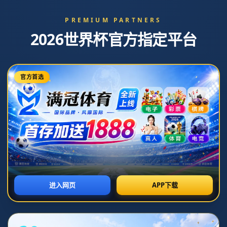
新闻中心
分类>>
世界杯安全下注平台有哪些特点？
2026-07-07T20:28:05+08:00
返回列表
世界杯安全下注平台有哪些特点
每逢世界杯，球迷的激情都会被瞬间点燃，而与之相伴的，就是各