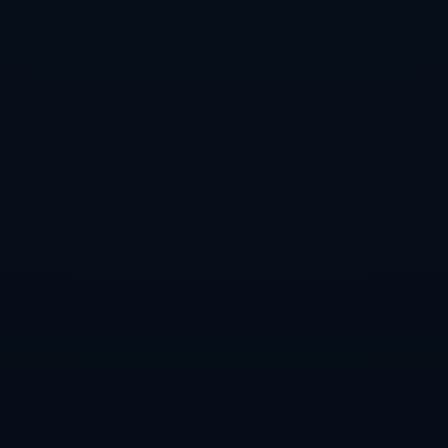
提供申诉通道。通过这次对比，A 清楚感受到 能够接受监管、流程
透明、风控严格的平台，才是真正意义上的世界杯安全下注平台。