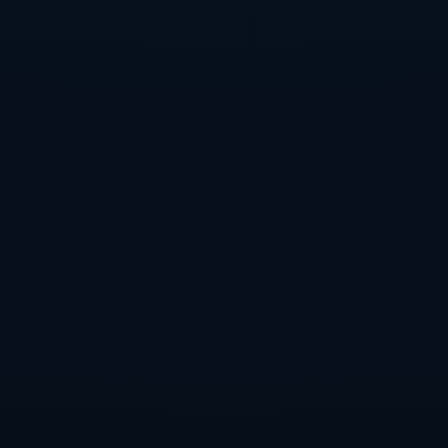
七 真实案例 安全与不安全平台的对比
以某位球迷 A 的经历为例，可以更直观地体现世界杯安全下注平台
的特点。A 在上一届世界杯时，先后接触过两个不同的线上平台。第
一个平台通过社交软件群发宣传，声称“赔率远高于同行”“下注无需
实名”，诱导用户快速转账到个人账户。A 初期虽然小有盈利，但当
准备大额提现时，却被告知需要先额外充值才能解锁提现权限，结
果再也没能拿回本金和盈利。这个过程暴露出多个问题 无牌照信
息、资金走私人账户、规则随意变更、没有正式客服渠道 典型的不
安全平台特征。
后来，A 转向第二个平台 该平台在官网底部清晰展示持牌信息，并
提供到监管机构官网的验证链接。注册时需要提交基本身份信息，
但平台通过加密协议进行传输，同时提供隐私政策说明数据用途。
充值和提现均通过知名支付渠道完成，平台设有投注限额和自我排
除功能，并在用户当日连续亏损过多时弹出理性提醒。一次小组赛
出现因天气原因临时延赛的情况，平台第一时间发布公告，说明注
单处理规则和预计结算时间，赛事结束后按公告规则自动结算，并