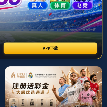
新闻中心
找寻最佳世界杯下注入口