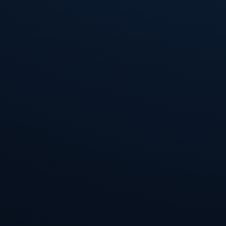
三 合
视角
这时
主体
期稳
会过
四 
速度
作环
斗。