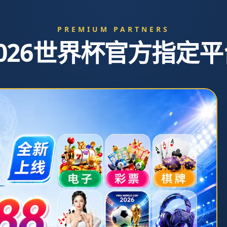
首页
关于我们
产品展示
新闻资讯