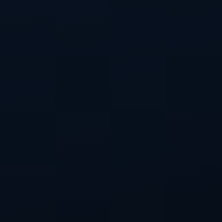
键时刻打不开页面 或下注后系统延迟确认 同样会造成实
。假设有两位球迷 都在寻找世界杯下注入口官方网址。甲
标语诸如“秒到账 永不限制”。起初 甲被高额回馈吸引 充
前突然无法访问。即便能重新打开 赛事列表和赔率更新明显
开度高的入口 在初次访问时 就通过查询平台背景 阅读用
在整个世界杯期间 页面稳定 赛事信息更新及时 客服响应
于不确定和高度风险之中 而乙通过相对审慎的选择 获得
最终体验的决定性影响。