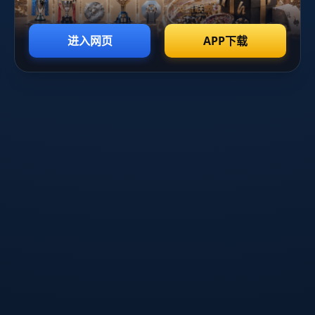
2026-07-07T20:28:05+08:00
最佳世界杯下注入口官方网址的过程本身，就是一次信息筛选与风险识别
平台也会密集出现，各种“官方入口”“权威推荐”铺天盖地而来。如何在眼
才是理性玩家真正需要思考的问题。与其盲目跟风，不如系统地掌握一套
重新理解世界杯下注入口官方网址的含义 很多人提到“世界杯下注入口官方
停留在这个层面，很容易被营销话术误导。更准确的理解是 这是一组与世
浏览、玩法介绍、账户管理和客服支持等内容的整合通道。换句话说 真正
晰信息和相对完整服务的功能平台。在这个前提下 评价所谓“最佳” 就不能
合规程度以及用户体验等多维因素来综合考量。
安全性是筛选世界杯下注入口的首要门槛 在所有指标中 安全性永远排在第
续费优惠 冠名赞助都毫无意义。判断安全性时 可以从几个细节入手 首先是
完善的登录保护措施 例如短信验证 动态验证码等 这些虽然算不上绝对屏
 正规平台往往会在页面显著区域展示运营主体信息 服务条款 隐私政策等内
界杯下注入口连最基本的公司信息都含糊其辞 或刻意隐藏服务器所在地 这
链接 比如通过陌生社交账号发送的短链链接 或让你先下载未知APP再访问
。