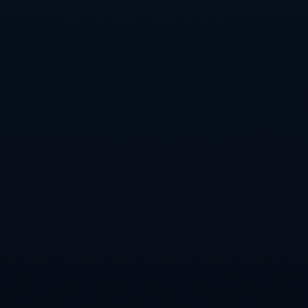
关键词背后的真实诉求是可控与清晰 当用户在搜索引擎中输“找寻最佳世界
链接列表 而是希望找到兼具可靠性和可控性的访问路径。所谓“最佳”并不
一种平衡。例如 有人更看重赔率和玩法多样性 有人则更关心平台历史记录
会帮助用户更有针对性地构建自己的筛选标准 而不是把全部希望都寄托在所