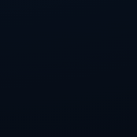
杯下注入口官方网址”时 真正想要的并不仅是一个随机跳
意味着绝对意义上的完美 而是相对自身需求和风险承受能
和口碑评价 也有人把资金安全置于一切之上。理解这一
谓“权威推荐”。在实际操作中 可以建立一个简单的自检