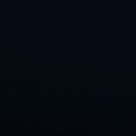
七 
“唯
素养
有长
的使
大幅
上一
下一
关于我们
新闻中心
产品
公司简介
公司新闻
产品
行业新闻
产品