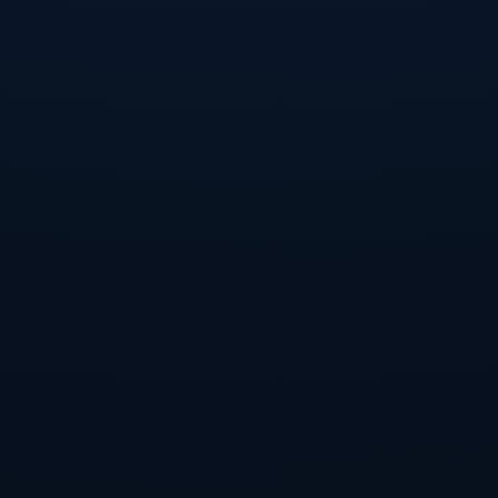
赔率变化缺乏透明依据，甚至出现不同用户看到不同赔率、结算规
则临时修改的情况，那么无论技术再先进，都无法称之为安全。规
则说明是否详细、条款是否有大量模糊表述，直接影响到用户的实
际权益。例如，当世界杯出现加时赛或点球大战时，平台对“全场胜
负”的认定到底以90分钟为准，还是含加时甚至点球，这应当在下注
前就有清晰标注。否则，结算争议必然不断，而平台只要在模糊条
款上做文章，就可以轻松否认用户的合理诉求。
资金出入金机制与风控限额
对于普通用户而言，最直观的安全感来自资金能否自由进出。一个
相对安全的世界杯下注平台，会在充值与提现环节设置合理的风控
机制，却不会无故拖延支付。典型做法是，同卡进出、提现前身份
核验、设定单日最高提现额度等，以平衡安全与效率。若平台在世
界杯高峰期频繁出现“系统维护暂停提现”“需要额外审核请耐心等待”
等情况，并且缺少明确时间表和解释，这往往是流动性紧张、资金
链吃紧的信号。安全平台也会主动引导用户设置个人限额，如单场
或单日最高投注金额，以减少冲动下注的损失风险。这种“限制用户”
的设计，从短期收益看似乎不利于平台盈利，但从长期信用与用户
留存的角度，反而是构建稳定生态的重要策略。
案例分析某世界杯期间的安全与风险表现
以某届世界杯为例，有平台A和平台B在赛前都投入了大量广告，宣
称“高赔率”“秒提现”。开赛后，平台A在网站首页明确标注“仅支持本
地法律允许范围内的竞猜”“单账户单日下注额度限制”，并提供详细