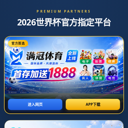
新闻中心
分类>>
深度解析世界杯安全下注平台
2026-07-07T20:28:05+08:00
返回列表
深度解析世界杯安全下注平台构建安心观赛环境
每逢世界杯，球迷的情绪都会被瞬间点燃，除了熬夜看球、讨论战