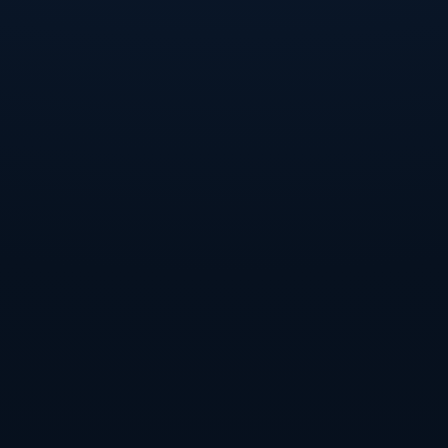
反恐与高危威胁防控体系
在当前国际安全形势下，任何大规模体育赛事都必须将反恐防范纳
入核心议题。尽管世界杯外围赛的国际媒体关注度略低，但其人群
密集、时间可预期、地点相对固定的特征，仍可能被极端势力视为
目标。安保策略中需要融入情报共享、重点人员排查、场馆防爆和
数字监测等综合措施。一方面，通过与国际刑警组织、区域安全合
作机制及各国安全部门建立信息共享渠道，提前了解潜在威胁线
索；在场馆及周边布设防爆桶、爆炸物检测设备和可疑包裹快速处
理机制。利用视频智能分析系统对异常聚集、逆行冲刺、长时间滞
留等行为进行识别，设置自动预警阈值，使安保指挥中心可以实现
“分钟级响应”。某中东国家在世界杯外围赛中就曾与科技公司合作，
引入基于人工智能的视频分析平台，在一场观众超过五万人的比赛
中，成功提前发现一处异常聚集点，调派安保力量疏导，避免了踩
踏风险。
公共卫生安全与应急医疗保障
自全球公共卫生事件之后，健康安全已成为世界杯外围赛安保体系
的重要组成部分。赛事组织方需要在票务、入场和场内服务中融入
公共卫生要求，如根据当地政策决定是否实施入场健康码核验、体
温检测、口罩发放等。场馆内部应设置临时医疗点、负压隔离区和
清晰的卫生标识系统，并在关键节点配备救护车及急救设备。更重
要的是，医疗团队与安保部门之间必须建立统一指挥机制，一旦出