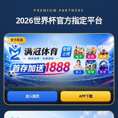
新闻中心
分类>>
世界杯外围赛的安全与安保措施策略
2026-07-07T20:28:05+08:00
返回列表
世界杯外围赛安全与安保措施的整体思路
在全球足球版图中，世界杯外围赛虽然不像正赛那样聚光灯四射，