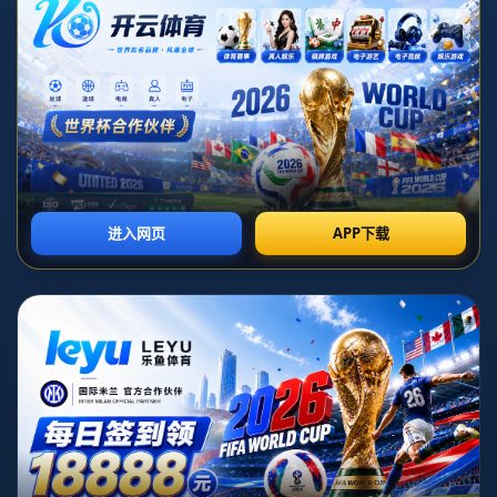
却同样汇聚了庞大的球迷人流和复杂的利益关系。正因其遍布多
国、多地区、周期长、场次多，一旦安全与安保措施不到位，极易
在交通疏导、球迷冲突、恐怖威胁、突发公共卫生事件等方面暴露
风险。围绕世界杯外围赛的安全与安保措施策略构建一套系统、可
复制、可评估的管理框架，不仅关乎赛事顺利进行，更是东道国展
示治理能力与社会稳定的重要窗口。
风险评估与分级防控的策略核心
世界杯外围赛安全管理的第一步，是建立动态风险评估与分级防控
机制。与单一城市承办的大赛不同，外围赛的主办权往往在多座城
市乃至多个国家之间转换，安全环境差异巨大。安保团队需要综合
考虑主办城市治安状况、历史球迷冲突记录、政治敏感度、恐怖组
织活跃度、公共卫生条件等因素，将场次划分为不同风险等级。对
高风险比赛，可采取更密集的人流监控、更严格的入场检查、更多
的现场警力部署；对低风险比赛，则在保持警戒线的前提下，提高
安保效率和观赛体验。实践中，一些足协会参考欧足联的“竞赛风险
评级模型”，适当调整参数，以适配本国治安和人群结构，实现定制
化安保策略，避免一刀切造成资源浪费或防线薄弱。
多层防线与场馆安保布局
针对场馆本身，需要从周边区域到入场闸机再到看台内圈，构建“同
心圆式”多层安保防线。外围圈应侧重交通管制和车辆安全检查，防
止可疑车辆靠近核心区域，同时通过临时改道、分时段放行等手段
减轻场馆周边道路压力。中间圈则聚焦观众安检和票务核验，采取