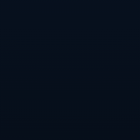
现疑似传染病症状或大规模身体不适人群，可以快速实现现场评估
隔离转运 信息通报的闭环。提前通过媒体和现场广播向观众普及应
急医疗点位置以及紧急求助方式，能够在突发事件中显著提升自救
互救效率，减少恐慌情绪扩散。