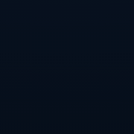
有限的新用户 平台可能会提供一些新手引导组合单 用简单的方式示
范如何搭配不同玩法 而不是直接面对繁杂的赔率表。