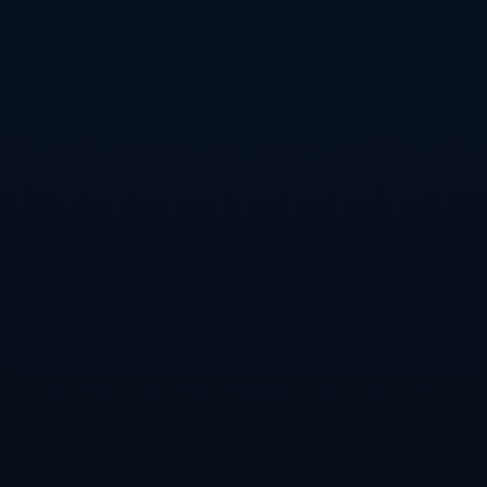
速浏览事件回放 决定是否调整后续投注策略
数据分析工具与智能推荐逐渐成为差异化关键
随着用户对信息的要求越来越高 一些世界杯外围网站开始布局数据
分析和智能推荐系统 简单的平台只给出基础的历史战绩和进球数 而
更先进的网站会整合预期进球xG 球队攻守效率 模型预测概率等深度
指标 值得注意的是 真正有价值的功能并不是简单罗列大量数据 而是
通过可视化图表 策略标签和风险评级帮助用户理解 例如为某个盘口
标注 系统模型认为性价比较高 或提示与市场平均赔率相比有明显偏
差 此外 基于用户行为的智能推荐也在兴起 一些平台会分析用户过往
投注偏好 自动推送相关的世界杯盘口 甚至给出组合推荐和资金分配
建议 当然 这类功能存在一定引导性 用户应保持独立判断 但从功能
对比角度来说 是否具备解释性强的智能工具 已经成为判断世界杯外
围网站是否具备技术深度的重要标准
账户管理与资金相关功能关乎安全与使用门槛
除了投注本身 世界杯外围网站在充值 提现 资金安全方面的功能差异
也相当明显 功能薄弱的平台往往只支持有限的支付方式 处理速度也
较慢 而成熟网站通常具备多通道支持 如银行卡 电子钱包 数字支付
工具等 并在后台加入自动风控和风险监测系统 对异常登录 异常投注
金额给出拦截提示 从用户体验角度看 是否支持小额快速到账 提现进
度跟踪 资金流水图表 直接影响信任感 此外 一些平台会提供限额设
置和自我控制工具 用户可自行设定每日或每周最高投注额度 一旦超
出 系统自动锁定投注权限 这类功能在强调理性参与的背景下越来越
受到重视 也是判断平台是否关注长期用户价值而非短期收益的关键