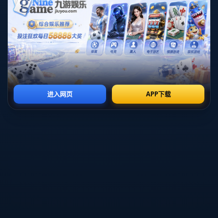
户在不看直播画面的情况下 也能大致把握场上形势 从技术稳定性来
看 是否出现大规模卡顿 无法结算 单边锁盘等问题 是衡量一个世界
杯外围网站后端架构是否成熟的关键
用户界面交互设计决定操作效率与学习成本