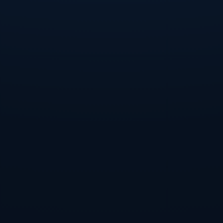
从功能对比角度出发 UI和交互往往被低估 但对世界杯外围网站来说
界面布局是否清晰 直接决定用户能否在高频变化的盘口中快速完成
决策 一些老牌平台界面复杂 选项密集 对新用户不够友好 而新版型
网站则通过分区设计 筛选标签 搜索栏等手段 将世界杯相关赛事独立
出来 并用明显的标签区分赛前投注和滚球投注 此外 高级平台会在投
注单上增加即时盈亏预估 串关自动计算 风险提示等功能 比如当用户
选择高风险组合时 自动弹出提示 说明赔率高但命中率较低 这类软性
功能并不会直接改变赔率 却能有效降低误操作 减少信息不对称带来
的决策偏差 一个值得注意的趋势是 一些世界杯外围网站开始提供自
定义界面 用户可选择简洁模式或专业数据模式 对数据敏感的老玩家
更倾向后者 而新手则更适合前者
直播服务与可视化功能强化沉浸式体验
在现代世界杯外围网站建设中 直播与可视化功能已经成为重要卖点
不少平台通过引入赛事直播 动画直播 数据图形化等功能 降低用户在
平台与视频软件之间频繁切换的成本 对比发现 功能较弱的网站往往
只提供文字比分和基本统计 而功能全面的平台会在投注界面中嵌入
多窗口直播或战术视图 例如使用3D动画模拟攻防路线 提供热区图
球员触球分布等高级数据 对于习惯通过体感判断比赛走势的用户 这
些可视化工具能显著提升判断效率 此外 部分平台还提供回放和关键
事件回顾 如果用户错过了进球或争议判罚 可以直接在投注界面中快