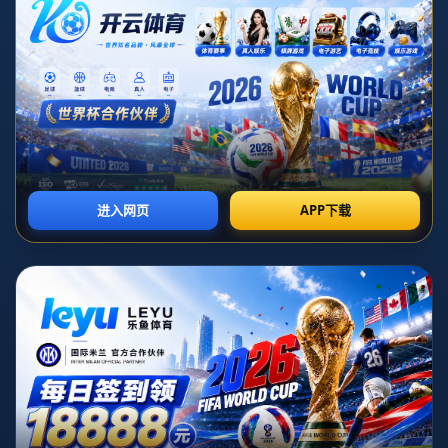
只是简单的下注入口 更像是一整套围绕赛事构建的数据中枢和互动
系统 在琳琅满目的选择面前 如何从功能维度做出理性判断 成为不少
用户的首要难题 因此有必要对主流世界杯外围网站的核心功能做一
次系统性的全面对比分析 帮助用户看清哪些功能是真正提升体验 哪
些则只是噱头
赛事覆盖与玩法深度是基础功能的第一层分水岭