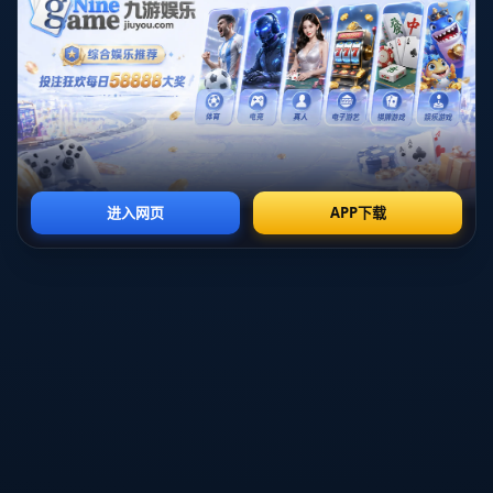
豪门时，心理压力自然会减轻，更容易踢出真实水平，这对黑马的
形成至关重要。
小组形势与赛程 偏向黑马的隐性变量
世界杯预测往往容易忽略一个细节 小组抽签与赛程编排，是黑马诞
生的重要土壤。从逻辑上说，只要有足够多的中等强队与状态不稳
的传统强队同组，爆冷就有机会出现。对于亚洲球队来说，最佳小
组形态并不是避开所有强队，而是遇到一支纸面实力强但更衣室或
换代期不稳定的劲旅，再配上一两支风格相对接近、对抗并不占绝
对优势的对手。
例如 2022年日本所在的小组恰好有处于换血期的德国和西班牙，两
队在控球上占优，却在强度和注意力集中上存在隐患。日本则凭借