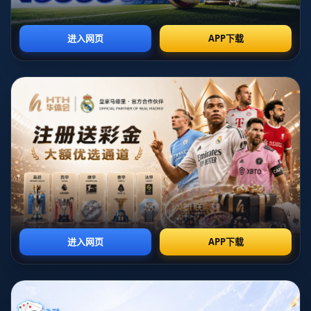
贴上“技术细腻但身体对抗不足”“只会快速反击”等标签，如今这些印
象正在被战术多样性所取代。日本队在新一轮周期明显强化控球与
压迫能力 他们会根据对手调整节奏，有时高位逼抢，有时稳守反
击，其整体战术执行力明显向欧洲一流球队靠拢。韩国队在新教练
团队打造下，也更加注重攻守平衡和中场的硬度，减少单纯依赖速
度和个人能力的“撞大运式”打法。
从世界杯预测的角度来看，战术成熟有两个关键意义 一是能在小组
赛中应对不同风格的对手，增加出线概率 二是在淘汰赛里面对传统
强队时，能够通过精心设计的比赛计划，以局部优势弥补整体差
距。黑马的本质，是在有限资源下最大化发挥 而在战术层面，亚洲
球队已经不再明显落后，这增加了他们在杯赛环境里爆冷的机会。
心理素质与大赛经验的质变
过去阻碍亚洲球队成为黑马的隐形障碍，是关键时刻的心理崩盘。
无论是被动龟缩、不敢控球，还是领先后过于保守、丧失主动，背
后都指向一个问题 不够相信自己有资格与强队平等对话。但从最近
几届赛事看，这一弱点正在被修补。日本对西班牙、韩国对葡萄牙
的比赛中，球队在比分落后时依然保持阵型结构和既定战术，并没
有出现大范围的慌乱长传或盲目压上。
更重要的是，亚洲球员赴欧留洋的比例增加，使他们在日常联赛中
就经常面对高强度对抗与复杂战术要求。这种“习惯与强者对话”的过
程，潜移默化地提升了大赛心态。当一支球队有多名主力在欧冠、
欧联甚至英超、西甲平台稳定出场，他们在世界杯赛场上面对传统