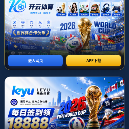
据，但真正让球迷兴奋的，往往是那些突然杀出重围的黑马球队。
近年来，亚洲球队在世界杯赛场上的整体气质已经悄然改变，从过
去的“去参与”到如今的“敢争胜”，让人不得不重新思考一个问题 亚洲
球队会否成为下一届世界杯上最不可忽视的黑马力量 这种可能性并
非空穴来风，而是建立在实力提升、战术进化与心理成熟等多重因
素之上。
亚洲球队崛起的现实基础
要谈世界杯预测，首先必须看清现实。近三届世界杯，亚洲球队的
整体表现呈现出一个清晰的趋势 不再轻易被视为送分童子。2018年
俄罗斯世界杯，日本队在对阵比利时时一度以2比0领先，虽然最终
被逆转，但那种敢于前压、积极传控的比赛气质，完全不同于过去
保守被动的形象。2022年卡塔尔世界杯，则更像是一个节点式的赛
季 日本、日本击败西班牙和德国、韩国击败葡萄牙、沙特爆冷战胜
阿根廷，这一系列结果彻底刷新外界对亚洲足球的刻板印象。
从数据上看，亚洲球队在世界杯小组赛的平均积分和进球数都有所
提升，这意味着他们不再只是通过防守苟活，而是具备了在强队身
上抢分的硬实力。更重要的是，越来越多亚洲球员在欧洲五大联赛
立足，孙兴慜、三笘薰、久保建英、伊东纯也、黄喜灿等人已不再
只是球队边缘球员，而是战术核心甚至进攻旗帜。这种球员层面的
质变，为亚洲球队成为黑马提供了坚实的人才基础。
战术进化让“黑马”具备可复制性
黑马不是单靠运气，而是依赖体系。过去人们提到亚洲球队，常会