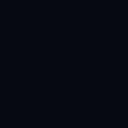
更深层的限制在于危机应对能力 当对手在研究和适应亚洲球队的战
术特点后，是否还能在第二第三场较量中打出新的变化 这决定了一
支球队能否从“偶然黑马”成长为“稳定搅局者”。在现实预测中，更合
理的期待是 亚洲球队在未来世界杯中持续出现一到两支能够闯入八
强甚至逼近四强的队伍 而不是盲目幻想一夜之间改写足坛权力结
构。
性思考 黑马不只是结果更是一种趋势
如果将“黑马”理解为出人意料的高光表现，那么亚洲球队已经在最近
几届世界杯中证明自己具备这种潜质；如果把“黑马”提升为一种长期
趋势，那么当前的基础也正逐步夯实。从球员个人能力到整体战术
水平 从心理成熟到比赛经验积累 亚洲足球正一步步向“有资格被严
肃对待”的层级靠近。在未来的世界杯预测中，那种把亚洲球队简单
归类为陪太子读书的旧思维，已经明显过时。当抽签结果、球队状
态与临场发挥三者叠加到一个理想区间时，一支乃至多支亚洲球队
成为世界杯上的真正黑马，并不只是浪漫想象，而是值得写进冷静
分析里的现实选项。
上一篇：世界杯外围赛：足球强国的挑战