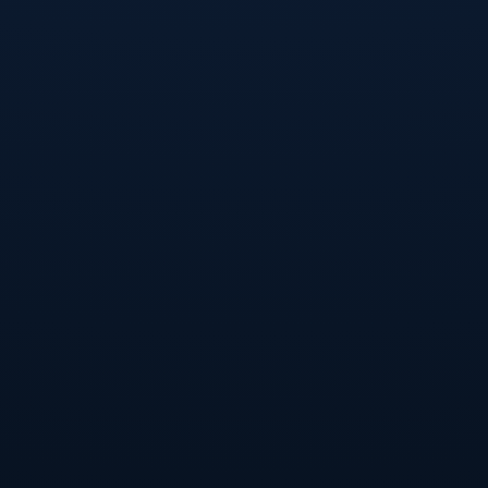
温、高海拔或长途奔波都会显著影响发挥。懂得这些，就能在开赛
初期避开最明显的“坑”，而不是被过往名气和情怀牵着走。
合理分散注码 避免“压上一场定输赢”
世界杯赛程集中，几乎每天都有多场比赛，极容易诱发一种错觉：
机会太多，错过可惜。于是有的人一上来就大注单场，寄希望“首战
定乾坤”，结果一旦失手，后面只能被动补仓，越补越乱。更稳健的
做法，是在开赛阶段就规划资金：例如总资金的八成用来做多场分
散投注，单场占比不超过总额的一成或更低，剩余两成作为机动资
金，留给真正看好的场次或临场调整。通过适度分散，可以平滑单
场结果的波动，让整体曲线更稳定，避免早早把自己“踢出局”。
巧用组合玩法 控制风险同时放大优势判断
世界杯下注技巧不在于“敢不敢梭哈串关”，而在于会不会用组合思路
来提高性价比。例如，当你对一支球队的优势有信心，但又觉得对
手有一定顽抗能力时，与其搏让球大胜，不如考虑胜平负配合让球
小球的结构化搭配，或利用上下半场、角球等辅助玩法，围绕同一
判断构建“收益区间”。又比如，当小组赛首轮有两三场你认为方向比
较明确的盘面，可以采用低倍率组合，接受略低回报，但换取整体
上更稳的概率。关键是将自己的优势判断通过组合方式体现出来，
而不是一把梭在某个极端结果上。
案例分析 从“感觉”下注到“逻辑”下注
以往某届世界杯小组赛中，就有不少玩家栽在“绝对大热门”的首战
上。有一场比赛中，传统强队对阵首次参赛的弱旅，多数人只看到