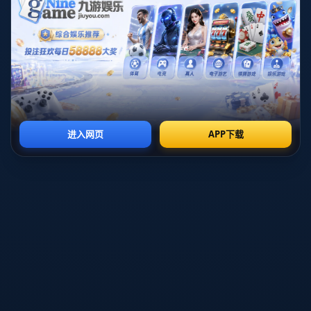
读懂赔率背后的信息而不是只看回报
很多新手在世界杯下注时有个典型误区：看到高赔率就两眼放光，
却忽略了这其实代表更高的不确定性。赔率是庄家对概率的定价，
并在其中加入了利润空间。简单理解：赔率越低，说明市场和机构
普遍认为该结果出现的概率越高；赔率越高，则代表结果更冷门、
风险也更大。想要“赢在起跑线”，就要学会从赔率中读信息：当一场
热门球队赔率异常偏高时，可能意味着球队伤病、轮换、战意等因
素有问题；而当冷门球队赔率有轻微下调，有时则是资金流向变化
的信号。与其盯着潜在的高回报，不如多问一句：为什么会给出这
样的赔率，这比单纯“搏冷”更重要。
研究基本面 把握世界杯的特殊变量
世界杯不同于联赛，周期短、淘汰残酷、赛程密集，很多“常规经验”
在这里会被放大或改写。分析基本面，不只是看看世界排名和球星
名气，而是要重点关注几个核心变量：其一是赛程强度与轮换，强
队如果在小组赛提前出线，可能在最后一轮大幅轮换，这时盲目看
好强队就非常危险；其二是球队战意，有些传统强队小组赛首战更
保守，首轮胜平结构非常关键；其三是场地气候与主办地因素，高