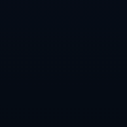
聚焦自己熟悉的球队和风格 不做“全能型玩家”