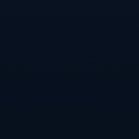
强队的夺冠热门标签，纷纷选择让球大胜。而细心的人会发现：该
强队赛前刚经历长途飞行，适应气候时间很短，主教练还多次强调
“首战重在稳健”。如果结合赔率变动，能察觉到让球盘并未大幅向强
队倾斜，反而在临场略有回调。最终结果，强队只是小胜，盘口大
范围落空。那些提前研究基本面、分析战意、结合赔率信息的人，
即便不一定重仓下注，也至少避免了在第一场就遭遇重创。这种从
“感觉好像会大胜”到“有依据地判断胜负和胜率”的转变，就是所谓的
赢在起跑线。
控制情绪节奏 尤其要警惕连赢后的冲动