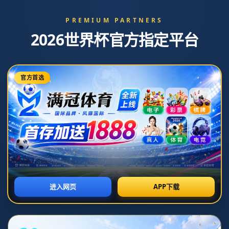
新闻中心
分类>>
世界杯外围投注热门赛事分析，让你少踩雷！
2026-07-07T20:28:05+08:00
返回列表
世界杯外围投注热门赛事分析让你少踩雷
每逢世界杯，外围投注都会迎来一波狂潮，热门赛事几乎场场火