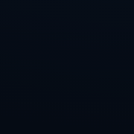
合理
这正
匹配
持这
综合
正值
的服
成为