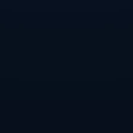
下 首充赠送则是世界杯外围网站新人福利中的“重头戏” 很多平台会打出首充
赠送金额需要达到一定流水才能提款 这并非陷阱 而是行业的通行做法 关键
任的网站会在活动说明中直白写出 比如首充红利需要完成8倍有效投注才可
备注 甚至将不同游戏类型的流水折算比例埋在隐晦条款里 对新人非常不友