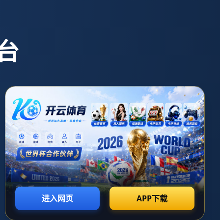
您所在的位置是：
首页
>
新闻中心
利盘点