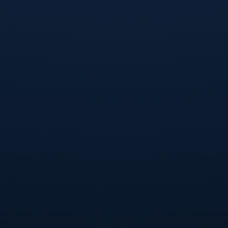
世界杯临近 各大世界杯外围网站都会迎来一波流量高峰 而在这场流量争夺战
平台的玩家来说 这些福利看似诱人 却也暗藏规则门槛 如何在琳琅满目的
个新用户绕不开的话题 因此围绕世界杯外围网站新人福利盘点这一主题 我
断性价比 避免被华丽宣传冲昏头脑
上看 当前主流世界杯外围网站给到新人的福利大致可以分为几类 注册礼金 
都带有“送钱”“加码”“返利”等标签 但真正对新人友好的活动有一个共同特
完成手机号验证或实名验证后 直接发放一笔无门槛体验金 这种纯体验型注
金熟悉玩法 了解盘口水位和结算规则 不会因为贸然投入真金白银而紧张