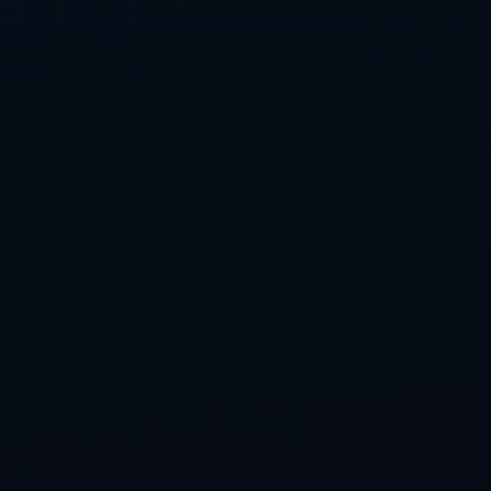
免单机会时 容易出现“多冲一点才能把优惠吃满”的心理
做法是 先根据自身预算和风险承受能力设定上限 再回头
上 新人福利应被视为锦上添花 而不是下注的理由 只有保
更是一次对平台综合素质和用户心态的双重审视 那些真
世界杯这样的大赛周期中 用清晰的规则 合理的门槛和稳定
之 再耀眼的优惠数字 一旦脱离真实可行的条件 都可能
性审视这些福利 本身就是迈向成熟玩家的第一步