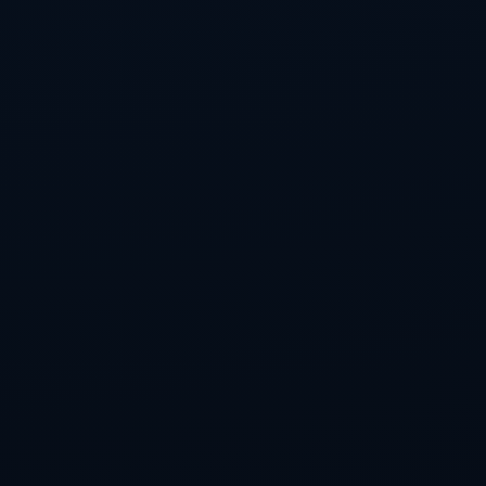
指定赛事中首次下注若未中奖 平台退还部分本金或以彩金
 心理负担会小很多 但这里有一个容易被忽略的细节 即免
彩金往往绑定更高流水要求 一些有经验的玩家会结合自身
”
中奖励 以吸引喜欢研究盘口的玩家 对新人而言 这类福利
奖 若基础胜率不高 也难以长期获利 不过从游戏体验角度
加奖同时降低最低投注额 那么这一福利对新手就更友好
户完成一系列简单操作 如完善资料 绑定银行卡 参与首
而言提高了用户黏性 对新手来说 如果任务内容不涉及高额
务引导中穿插玩法介绍 风险提示和资金管理建议 让新用户
对比
纳入考量 合理的平台在发放福利时会要求完成基本实名
是为了减少机器号和套利团伙 对正常新用户而言 等同于多
门槛红包 那么就需要提高警惕 很可能在资金安全 客服
得不偿失
8彩金 首充再送200%”的平台 刚开始他被这样的福利
首充赠送部分更是被限制在指定小众玩法中 而且只计算部
承受了远超预期的风险 相比之下 另一位玩家B则选择了规
提现流程顺畅 结果整个世界杯期间 B的整体体验反而更
便利度放在重要位置 而不是只看表面数字