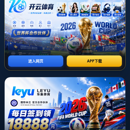
名字。这位曾经的NBA球员，不仅在赛场上创造了无数辉煌纪录，
更是无数年轻球员心中的偶像。然而，随着年龄的增长和竞技状态
的下降，易建联的影响力逐渐减弱，令人感慨“**英雄迟暮**”。那
么，在这场交替的过程中，中国篮球的**新领袖**究竟何去何从？
#### 新时代的挑战
在过去的一个赛季中，易建联的表现虽依旧稳定，但明显已经无法
再连任球队的绝对核心。随着他的逐渐淡出，CBA及国家队面临着
前所未有的挑战。如何找到能够承担重任的新一代球员，成为了当
前中国篮球必须解决的重要问题。
随着易建联的归来，他虽在场上仍有可圈可点的表现，但周围的年
轻球员们却显得有些力不从心。以往的球队战术和打法亟需更新，
新的战术体系需要新一代球员来承担责任，这势必意味着一场新的
变革。
#### 新领袖的崛起
在易建联退位的情况下，**谁将是中国男篮的新领袖**？我们不妨从
最近的几位年轻球员入手进行分析。首先，**朱俊龙**在CBA的逐步
崛起早已引起关注。他在场上的果敢表现与稳定的心理素质，显示
出他在未来可能承担起更大责任的潜力。此外，他的攻防能力的均
衡发展，似乎正是男篮所需的多面手。