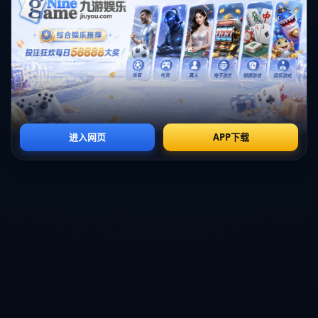
其次，**张镇麟**近年来的飞速成长也不容忽视。作为重要的攻击
点，他的运动能力和创造力使得他成为了球队的关键。此时，如果
能在易建联的指导下进一步提升，张镇麟或能接过重任，成为下一
个英雄。
#### 未来的蓝图
当然，除了依赖已有的球员，中国篮球的未来还需要更多的后备力
量。国家队和CBA都应该加大对年轻球员的培养力度。通过更科学
的训练体系和更合理的比赛安排，帮助新一代球员快速成长。此
外，**与国外篮球俱乐部的交流合作**，也将为年轻球员提供更广阔
的发展空间。
以日本男篮为鉴，他们在多年来的努力下已逐渐崛起，关键在于对
年轻球员的重视与培养。若中国篮球能引入类似的培养机制，通过
不断的实战锻炼和经验积累，相信在不久的将来，我们一定会看到
新一代领袖的诞生。