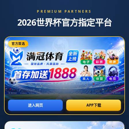
新闻中心
分类>>
赔率数据：中国男篮超低胜赔望迎亚洲杯开门红
2026-07-07T20:28:05+08:00
返回列表
**赔率数据:中国男篮超低胜赔望迎亚洲杯开门红**