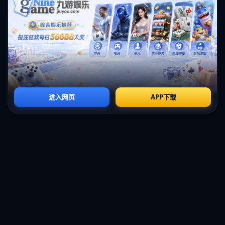
上一篇：阿森納計劃清理七名球員目前僅三名離隊.
下一篇：意外的聚集 雷霆三少共登總失誤榜 詹韋與OK黑白雙煞