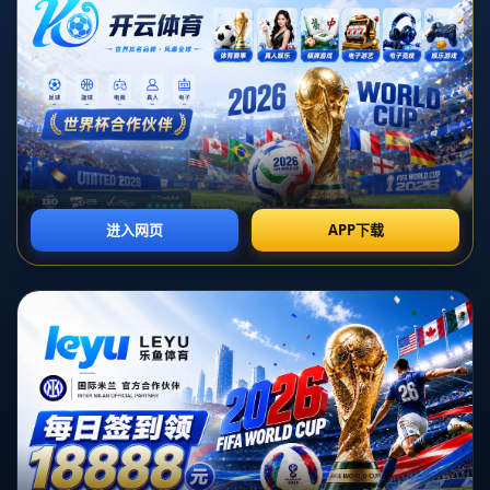
巴萨计划将西班牙比赛搬到美国**，无疑是这一趋势的最新体现。这
不仅是对新的市场扩展的探索，也是对品牌影响力提升的一次大胆
尝试。本文将深入探讨这一可能的变革，探讨其动机、影响及挑
战。
近年来，西甲联盟在国际舞台上不断寻求突破。*欧洲足球市场趋近
饱和*，尤其是五大联赛之间的竞争日趋激烈。西甲联赛意识到，仅
依靠国内市场和欧洲市场，已不足以维持其长远发展。因此，美国
这个拥有巨大市场潜力和消费者购买力的国家成为西甲和巴萨新的
布局目标。
**1. 动机分析：**
首先，美国的体育市场极具吸引力。尽管足球在美国的受欢迎程度
不及篮球和橄榄球，但近年来，*美国职业足球大联盟（MLS）*的发
展证明了，美国的足球市场正在迅速崛起。为开拓这一新兴市场，
西甲和巴萨希望通过直接在美国举办比赛，吸引更多美国观众的关
注，进而增加其球迷基础和市场份额。
其次，在美国举办比赛还能有效提升品牌的全球影响力。巴萨作为
世界顶级俱乐部之一，一直以来都以其高水平的竞技状态和明星球
员效应吸引着全球球迷。通过在美国这样一个国际化的舞台上亮
相，可以进一步提升其品牌知名度。
**2. 影响与挑战：**
尽管*西甲和巴萨*意欲在美国举办比赛，这一计划却充满挑战。首先
是政策法规，美国和西班牙之间的体育交流需要跨国管理的合作，