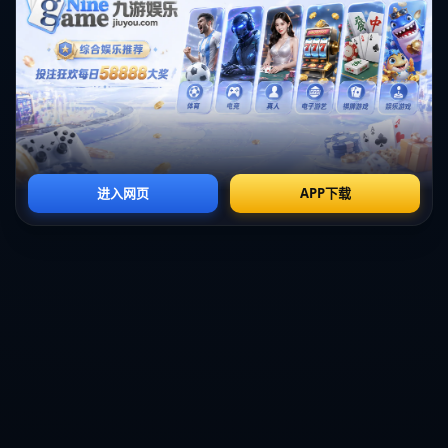
以科比和奥尼尔为例，这对黑白双煞在夺得三连冠过程中，尽管经
常被对方强队针对性防守，失误数也相对较高，但他们始终能够在
关键时刻提供致胜表现。**有人戏称：“如果没有他们的失误，湖人
也许会少三个总冠军。”**同样，詹姆斯的比赛数据中，虽然累积了
不少失误，但却没有人会质疑他的球场统治力和领导能力。
### **数据背后的思考：团队篮球与失误率的平衡**
对球迷而言，这一排名更多是一个反思的契机。篮球不仅是一项数
据导向的运动，更是一门需要掌控节奏与细节的艺术。许多巨星之
所以“意外聚集”在总失误榜上，**一方面是因为他们在职业生涯中持
球时间长，另一方面也从另一个角度证明了他们无可取代的作用**。
失误并非是对球员能力的全盘否定，反而展现了他们敢于承担风险