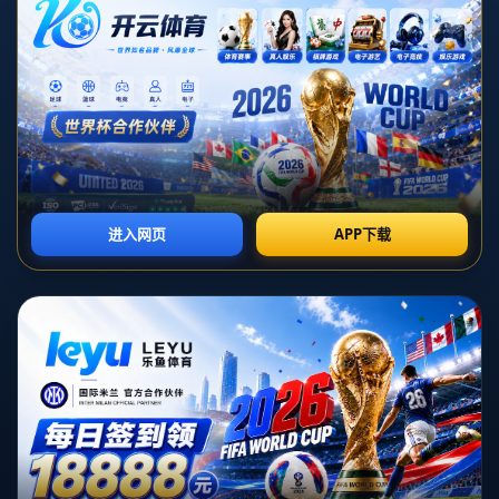
**意外的聚集：雷霆三少共登总失误榜，詹韦与OK组合黑白双煞同
在其中**
篮球历史上，总有一些巨星组合们以他们惊人的个人能力和团队默
契创造了无数经典瞬间。然而，在光鲜的荣耀背后，明星球员的比
赛数据中，也常常隐藏着一些“反向纪录”。**近日，一则统计数据引
起了球迷们的广泛关注——雷霆三少、詹韦组合，以及OK组合这样
的传奇搭档，竟然齐齐出现在NBA总失误榜上**。本篇文章将为您揭
秘这一反常现象背后的原因以及这些球员为何即便失误众多，却依
然让他们的名字熠熠生辉。
### **高光与低谷并存：巨星的责任与代价**