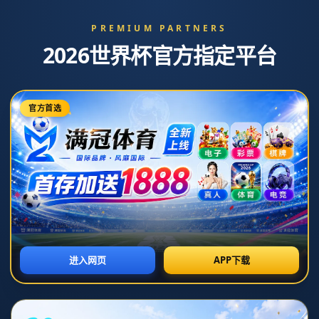
新闻中心
分类>>
意外的聚集 雷霆三少共登總失誤榜 詹韋與OK黑白雙煞同在
其中.
2026-07-07T20:28:05+08:00
返回列表