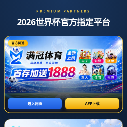
新闻中心
分类>>
與阿森納展開洽談！伯恩利或先租後買洛孔加！.
2026-07-07T20:28:05+08:00
返回列表
在现代足坛中，**玩家转会总是引人注目的焦点**。最近，以"與阿森
納展開洽談！伯恩利或先租後買洛孔加！"为题的消息，引起了广大