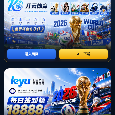
球迷和专家们的关注。那么，伯恩利和阿森纳之间的这次洽谈到底
意味着什么？为何洛孔加成为转会市场的热议人物？这背后又有着
怎样的深层原因呢？
**一、洛孔加：炙手可热的新星**
阿尔伯特·桑比·洛孔加，这位比利时中场新星，以其出色的控球能力
和视野，在过去的几个赛季中逐渐崭露头角。洛孔加是在2021年由
安德莱赫特转会到阿森纳的。在阿森纳，他逐渐展现出自身的全面
性与发展潜力，尽管在一线队的机会有限，但在赛季中仍能看出他
是一颗**尚待琢磨的璞玉**。
**二、伯恩利的战略布局**
伯恩利作为一支在英超寻求稳步发展的球队，一直以来都在寻找能
够提升球队中场实力的**关键球员**。在本赛季，他们提出了一个更
具战略意义的计划——先租后买模式。这种模式不仅能够分摊直接
购买带来的经济风险，同时还能提前观察球员适应情况和与球队的
融合度。从而为后续的正式签约提供一个较为稳妥的过渡期。
**三、先租后买：双赢的转会策略**
先租后买并不是一种新鲜的操作方式，这种策略在足坛中早已屡见
不鲜。它提供了一种灵活的转会操作，不仅有利于买方通过试用合
约来评估球员适应性，也让卖方能够在附加条款中**设置转会费金额
**及详细支付安排。例如，佩里西奇在2019年选择租借至拜仁慕尼
黑，而后拜仁根据表现情况做出购买决定，这成为了双赢的经典案
例。