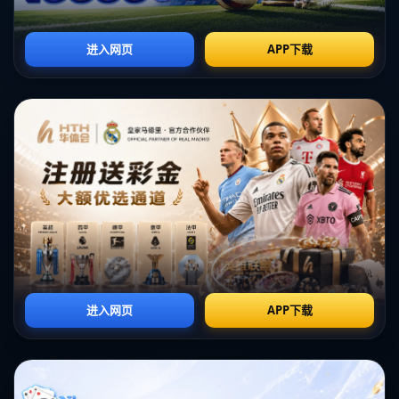
**四、为何是洛孔加？**
对于有着宏大目标的伯恩利来说，选择洛孔加并非偶然。洛孔加年
轻，有潜力，而在比赛中的攻防转换能力和视野开阔的中场调度，
正是伯恩利目前所急需的。他的到来将**大大增强伯恩利的中场厚度
与攻防平衡**。此外，洛孔加本人在面临有限的一线队机会后，也希
望通过更多的比赛来证明自己，租借伯恩利可能正是他自我突破的
良机。
这场转会洽谈不仅关乎阿森纳与伯恩利两家俱乐部的利益，也牵动
着球员本人的未来发展。对于伯恩利而言，如何成功将洛孔加引入
并用其特质提升球队实力，或将成为未来赛季成败的关键。总之，
这场转会操作所敲定的每一个细节，都将值得我们持续关注。