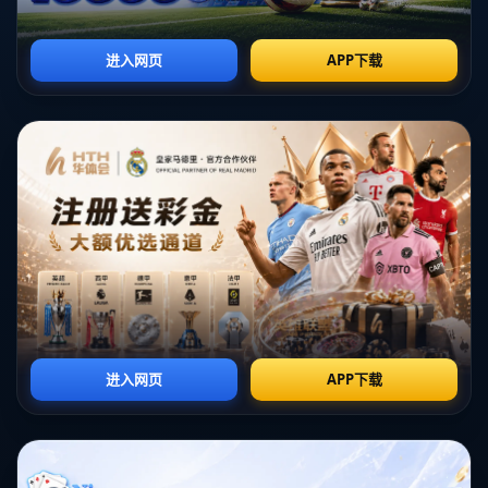
特防守端的空隙，拜仁进攻方巧妙地利用这些盲点，从而攻入关键
的制胜球。
**创新之处**
滕哈格的录像疗法不仅体现在比赛回放中，更体现在利用现代科技
的对比分析。借助先进的数据模型，教练团队能更精准地评估每位
球员的状态和对手的动向。滕哈格的创新性在于，他并不是将录像
疗法局限于比赛后的反思，而是将其贯穿于整个训练过程中。
在一次对阵强敌巴黎圣日耳曼的比赛准备中，滕哈格的团队通过录
像分析发现，对方在边线传导球时常出现站位过于靠前的情况。因
此，拜仁制定了快速反击的策略，在比赛中成功利用这一点，取得
了令人瞩目的胜利。
**团队心态升级**
除此之外，录像疗法还对球员的心理和团队氛围产生了积极影响。
球员们通过录像更清晰地看到自己的贡献，这不仅提升了他们的自
信心，还增强了团队合作意识。滕哈格鼓励球员在看录像时发表看
法，使每个人都能在分析过程中找到自己的角色价值。