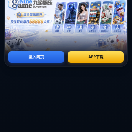
**与此前不同的是，澳大利亚近年来的足球生态发生了显著变化：**
1. 本土联赛“澳超”的发展为培养年轻球员提供了更多舞台；
2. 多名球员赴欧洲踢球，与高水平球员竞技，这为国家队积累了宝
贵财富；
3. 心态上的成熟，让球队在关键比赛中更从容应对，避免以往紧张
情绪导致的失误。
例如，与本场比赛类似的心理层面优势，也曾出现在对阵突尼斯的
小组赛中。当时，澳大利亚凭借一粒头球，以1-0险胜对手，同样展
现了顽强拼搏的精神。
---