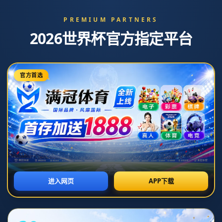
新闻中心
分类>>
世界杯小組賽澳大利亞1-0丹麥 萊基一劍封喉 澳大利亞時隔
16年再進16強！.
2026-07-07T20:28:05+08:00
返回列表