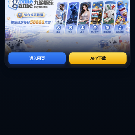
**通过这场比赛，我们可以看到新赛季西甲联赛竞争将会异常激烈
**。每支球队都在为最高荣誉而奋战，而球迷们将有机会观赏到更多
精彩的对决。如此激烈的对抗也为足球爱好者提供了无数的话题与
期待。
不论未来结果如何，再次锁定西甲，无疑将是这个赛季的一个观赛
热点。随着赛季的深入，球员们在球场上的拼搏，以及教练们在战
术上的博弈，都将不断书写这项历史悠久的联赛的新篇章。