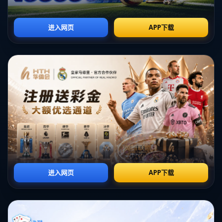
同樣的情況在國際體育領域也不罕見。例如2017年，一名美國高中
田徑女運動員因佩戴違規頭飾而失去參賽資格，儘管頭飾並未影響
比賽本身，但裁判依標準條款執行規則。這樣的案例引發了不少討
論，無論是學校比賽還是專業賽事，規則的設置常常面臨如何平衡
「框架」與「靈活性」的困境。
### **反思規則的合理性與教育價值**
*體育比賽不僅僅是角逐勝負，更應是教育價值的體現。* 很多參賽
者正處於塑造世界觀與價值觀的重要時期，規則應是一種引導，而
不僅僅是帶有懲罰色彩的約束。
針對染髮問題，一些人建議學校比賽可以走向更多元化與包容性。
在尊重傳統價值觀的基礎上，規範也應考慮當代年輕人的自我表達
需求，例如髮型、服裝等問題是否影響比賽核心，本質應成為判定
依據。這些反思在此次事件中尤為重要，也促使各大主辦方重新檢
驗現有的比賽規章。