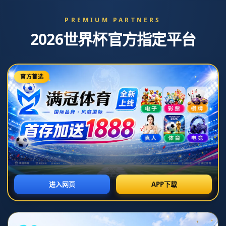
新闻中心
分类>>
主辦方回應大學女足因染發被判負.
2026-07-07T20:28:05+08:00
返回列表
**主辦方回應大學女足因染發被判負：規則與公平的邊界線**
在一場原本應該是體現團隊精神與體育公平的校際女足比賽中，大