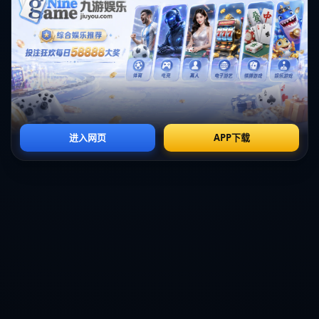
### **結語與啟示**
大學女足因染髮被判負的事件再次拋出了一個現代體育賽事中的普
遍問題：規則到底是約束還是默契？*它不僅僅關乎球員們場上的勝
負，亦關乎對公平、自由的深層次理解。*體育教育的真正價值在於
不斷探尋規則與公平的最佳平衡，以啟發更多參與者的成長和認同
感。