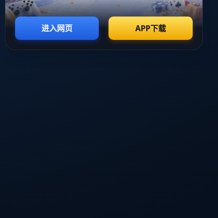
返回列表
安-卡洛斯接任石家莊功夫足球队的消息传出时，立即成
队的未来发展带来了无限可能。
欧洲知名球队，并取得了斐然的成绩。他对球员潜能的深
的**到来**，无疑为石家莊功夫足球队注入了一剂强心