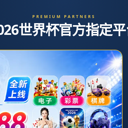
首页
关于我们
产品展示
新闻资讯