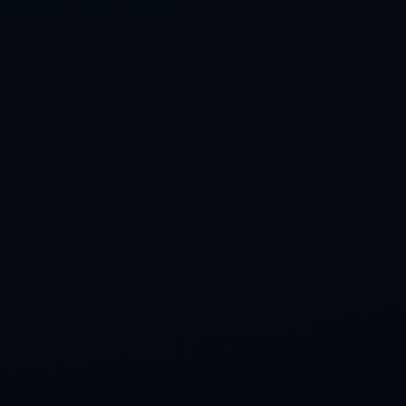
过参加国际比赛，球队不仅可以提升技术水平，还能吸引
增强了球迷对俱乐部的期待，也为胡安-卡洛斯接下来的
带领下，俱乐部将迎接新的挑战与机遇，力图在未来的赛
服务热线：
0411-8460734
址：天津市市辖区东丽区金桥街道
手机：18276213657