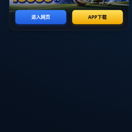
行业资讯
**胡
在足
为了
**胡
胡安
刻发
针。