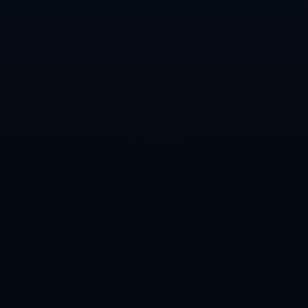
莊功夫足球队在胡安-卡洛斯的带领下，有望从本土赛场跃向国际舞台。通
的球迷和投资，从而为石家莊乃至中国足球做出更大贡献。这一前景，不仅
旅程增添了更多光彩。
-卡洛斯的上任，标志着石家莊功夫足球队向更高目标迈进的开始。在他的
取得更辉煌的成绩。
篇：足協將在恰當時機官宣李鐵續約 他戰術理念是先進的.
篇：主辦方回應大學女足因染發被判負.
展示
分类一
地
分类二