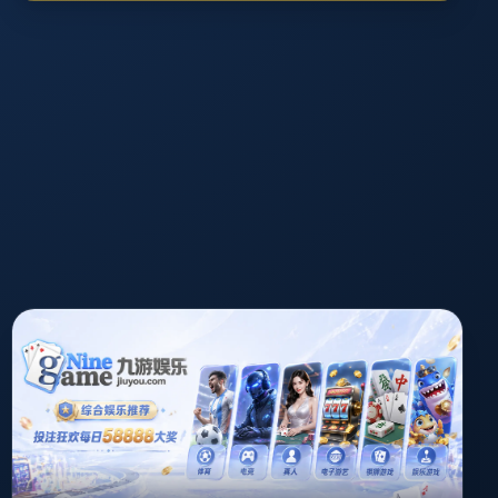
您所在的位置是：
首页
>
新闻中心
球隊主教練.