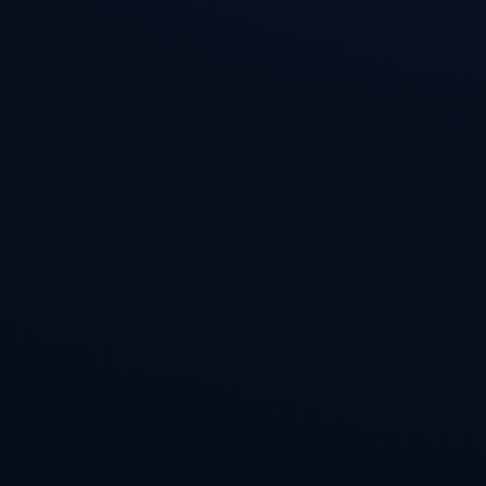
**关
在描
自然
**战