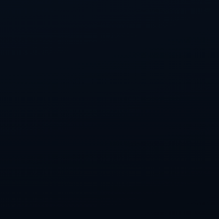
现代化的训练方法，以及对比赛的深刻分析，在此前的执
期间，通过大胆启用年轻球员并调整战术，使得球队排名
过塑造**团队凝聚力**和**拼搏精神**，他期望在球员
可或缺的优势，帮助球队在关键时刻挺过难关。