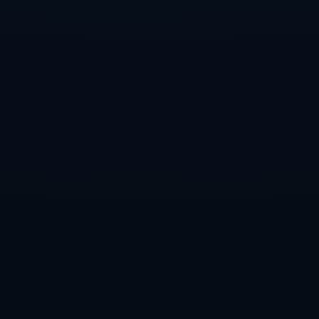
第三是合规性与资金安全问题 在一些地区仅有极少数机构获得合法
运营牌照 但在世界杯热度驱动下 大量非正规世界杯投注平台也会乘
机出现 它们可能借用相似界面 冒用知名品牌 或通过社交媒体拉群诱
导参与 这类平台在资金托管 隐私保护 风险提示等方面存在巨大隐患
一旦出现拒绝兑付 账户被封 或后台私自操控赔率等情况 用户维权成
本极高 即便保留了充值记录和聊天记录 也往往难以通过正常司法途
径追回损失 从法律合规角度看 在没有明确监管保障的前提下参与 非
但难以享受正规服务的优势 反而放大了个人风险
案例视角下的优势与劣势对比