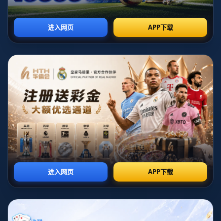
大数据为世界杯投注带来了什么改变
传统的世界杯外围买球往往依赖直觉与经验，很多玩家只是看看排
名、听听解说，就匆忙下单。而在大数据逐渐普及之后，比赛结果
不再只由“强队赢弱队”这种粗糙逻辑来判断，而是引入了更多维度的
量化指标，例如球队在近十场比赛中的场均进球、预期进球xG、防
守强度、控球率变化趋势，以及伤病与赛程密度等。通过整合这些
信息，可以将原本模糊的“状态好不好”转化为可视化的数据曲线，使
投注者对风险有更清晰的认知。尤其在世界杯这种赛会制赛事中，
短期状态波动与赛程安排往往比传统印象更关键，大数据分析正是
用来捕捉这些微妙变化的工具。
大数据分析的核心逻辑与建模思路
当我们从专业角度审视世界杯外围买球专题时，会发现大数据并不