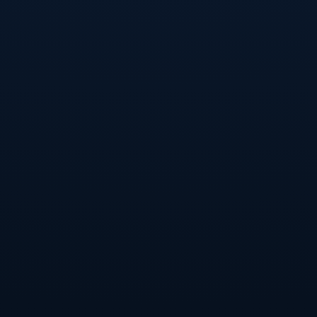
阶段展现出极强的转换速度和反击效率，反击进球比例显著高于同
组其他队伍。大数据分析给出的结果是：强队统治力被高估，对手
的爆冷概率并不低。最终比赛走势也印证了这一判断，强队控球占
优却难以撕开防线，被对手抓住几次反击机会完成致命一击。从世
界杯外围买球的角度来看，那些真正利用了数据信号、而非单纯迷
信名气的玩家，更有可能在这种冷门中获得可观回报。
从赔率变化解读市场情绪与信息差