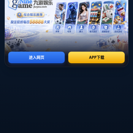
案例分析 一位上班族球迷的赛况“排班表”
以一位普通上班族球迷为例，他最关注的，是自家主队、几支热门
夺冠球队以及亚洲球队在世界杯上的表现。通过订阅多平台的比分
直播预告，他在开赛前一周就整理出一个清晰的“观赛日程” 文档里
不仅标明了每天每一场比赛的时间，还根据预告信息给每场比赛标
记了关注等级。例如 对于小组赛某场强队对阵实力明显偏弱的球队
他只设为“中度关注” 计划用手机比分提醒即可 而对于可能决定出线
形势的生死战 则被标记为“最高优先级” 安排好第二天的工作任务 提
前调整睡眠时间 并且在开赛前十分钟就进入直播间关注阵容和战术
分析 通过这种方式 即使在工作繁忙的阶段 他依然能做到不错过关键
战 不被无关赛程拖垮精力。