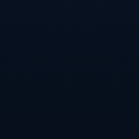
从比分预告到战术预判 信息是如何层层推进的
在真正开球前，比分直播预告往往会陆续释放不同层级的信息：最
早的是时间地点和对阵双方，接着是可能的首发名单、主教练赛前
发布会内容、主流机构给出的胜平负预测和比分倾向，到临近开赛
时，再出现最终首发、临场伤停和战术站位推演。对球迷而言，如
果只是看看开赛时间，那只是利用了预告的“表层价值”；而如果能通
过这些内容，提前构建出一幅动态的比赛剧本——例如哪支球队更
可能主动压上、哪名球员状态爆棚、哪条边路可能成为突破口——
那么你在观看直播时所获得的体验，将明显优于仅看比分的人。