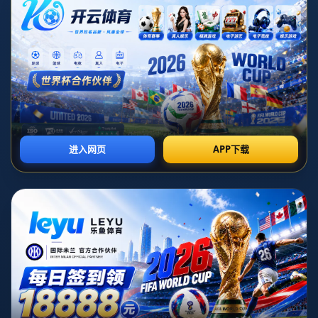
杯比分直播预告，把零散的赛程信息变成自己可控的观赛节奏。对
很多球迷来说，最大的遗憾往往不是球队输球，而是关键进球出现
时，自己还在地铁上、加班中，或者干脆忘记了开赛时间。提前掌
握赛况，其实就是提前掌控自己的时间、情绪和信息获取节奏，让
每一场关键比赛都变成你生活中的“固定预约”，而不是临时碰运气。
提前掌握赛况不只是看时间表
不少人以为所谓世界杯比分直播预告，只是“知道比赛几点开始”那么
简单，但真正聪明的球迷会把它当作一个赛况信息的总入口。从开
赛时间、首发阵容、历史交锋，到实时的比分变化预测、赔率波
动、战术走向预判，这些都可以在赛前预告阶段形成一个相对完整
的框架，让你在比赛开踢前就对走势心中有数。尤其是当你同时关
注多场小组赛、又要兼顾工作和生活时，这种结构化的赛况预判，
能极大提升信息获取效率。
比分直播预告的核心价值 提前筛选真正值得看的比赛
世界杯期间每天比赛密集，并不是每一场都值得你牺牲睡眠去守
候。借助世界杯比分直播预告，你可以提前判断一场比赛的观赛价
值：两队世界排名、球队状态、伤停情况、出线形势、历史宿怨、
战术风格是否对攻，甚至社交媒体热度都能提供参考。通过这些信
息，你可以把比赛划分为必须熬夜看、可以回看集锦、只需关注实
时比分三种层级，让观赛变成一种规划过的享受，而不是无节制的
情绪消耗。