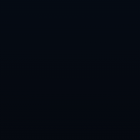
提前掌握赛况并不意味着你要变成一个被比分牵着走的“数据奴隶”，
相反，是要让比分直播预告变成你与世界杯之间的一座桥梁。通过
主动筛选信息、有层次地安排观赛计划、结合数据和直觉做出判
断，你可以在有限的时间里获得更高密度的精彩瞬间、更清晰的战
术理解和更从容的情绪体验。当别人还在为“昨晚到底播了几场比赛”
而迷茫时，你已经在下一场关键对决的开赛前，把手机静音、零食