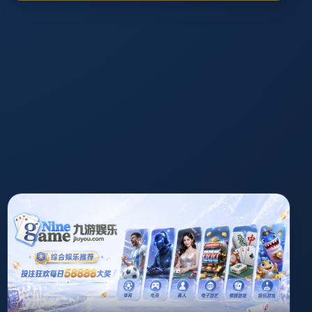
返回列表
人一夜暴富，也有人连连踩坑。如果只靠感觉下注，胜率
事研究报告”。本文围绕世界杯投注经验，结合实战案
胜率。
磨合，战术执行和稳定性都存在不确定性，再加上小组赛
足球传统印象”是常见误区。比如某届世界杯小组赛中，
冷输球。如果只看历史荣誉，很容易被误导；但如果深入
不在巅峰。也就是说，世界杯投注更需要关注“当下真实
职业分析师，而是要形成固定的“赛前检查表”，至少包
、防守是否稳定。建议重点关注最近10场正式比赛，剔
的防守稳健却锋无力。如果A队善于控球但面对铁桶阵效率
员状态 世界杯是巨星舞台，但也容易出现状态起伏。主力
力强队也可能突然变得脆弱。 场外因素 包括赛地气
，攻防节奏可能放缓，大小球盘口思路就要适当调整。只
注”的玩家更清晰。