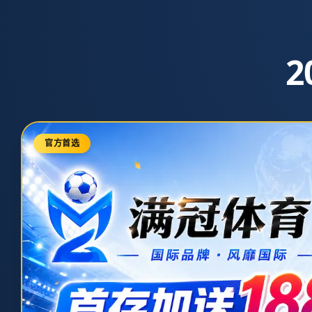
新闻中心
NEWS
公司新闻