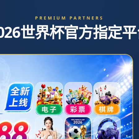
新闻中心
世界杯投注经验分享：如何