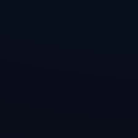
许多
虑到